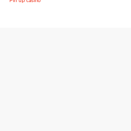
Pin up casino