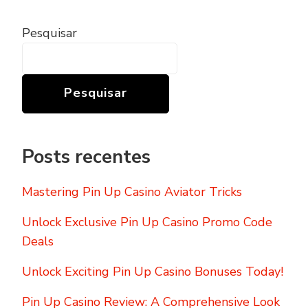
Pesquisar
Pesquisar
Posts recentes
Mastering Pin Up Casino Aviator Tricks
Unlock Exclusive Pin Up Casino Promo Code
Deals
Unlock Exciting Pin Up Casino Bonuses Today!
Pin Up Casino Review: A Comprehensive Look