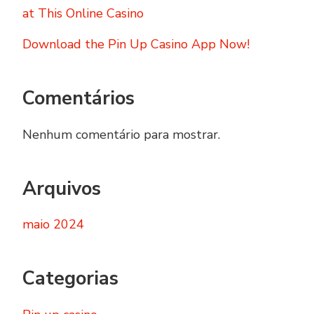
at This Online Casino
Download the Pin Up Casino App Now!
Comentários
Nenhum comentário para mostrar.
Arquivos
maio 2024
Categorias